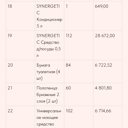
18
SYNERGETI
1
649,00
C
Кондиционер
5 л
19
SYNERGETI
112
28 672,00
C Средство
д/посуды 0,5
л
20
Бумага
84
6 722,52
туалетная (4
шт)
21
Полотенца
60
4 801,80
бумажные 2
слоя (2 шт)
22
Универсальн
102
6 714,66
ое моющее
средство