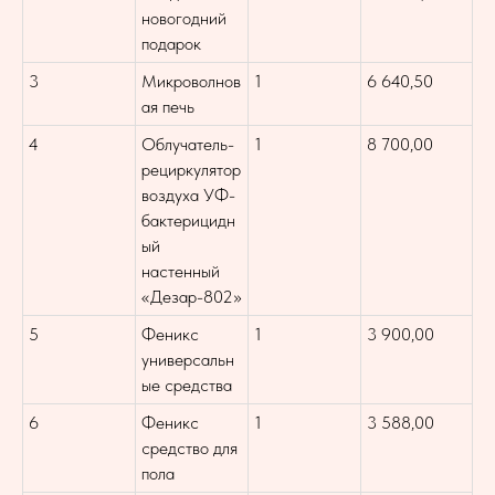
новогодний
подарок
3
Микроволнов
1
6 640,50
ая печь
4
Облучатель-
1
8 700,00
рециркулятор
воздуха УФ-
бактерицидн
ый
настенный
«Дезар-802»
5
Феникс
1
3 900,00
универсальн
ые средства
6
Феникс
1
3 588,00
средство для
пола