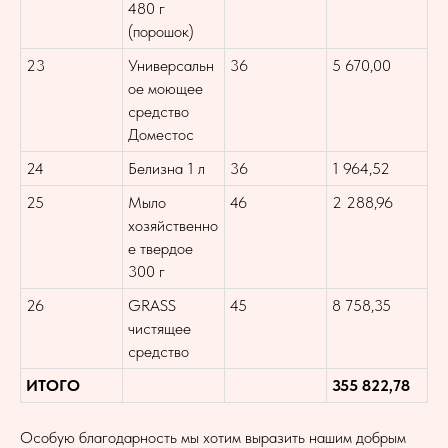
480 г
(порошок)
23
Универсальн
36
5 670,00
ое моющее
средство
Доместос
24
Белизна 1 л
36
1 964,52
25
Мыло
46
2 288,96
хозяйственно
е твердое
300 г
26
GRASS
45
8 758,35
чистящее
средство
ИТОГО
355 822,78
Особую благодарность мы хотим выразить нашим добрым