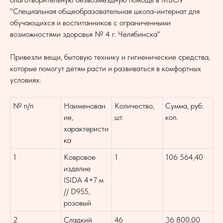
"Специальная общеобразовательная школа-интернат для
обучающихся и воспитанников с ограниченными
возможностями здоровья № 4 г. Челябинска"
Привезли вещи, бытовую технику и гигиенические средства,
которые помогут детям расти и развиваться в комфортных
условиях:
№ п/п
Наименован
Количество,
Сумма, руб.
ие,
шт.
коп.
характеристи
ка
1
Ковровое
1
106 564,40
изделие
ISIDA 4×7 м
// D955,
розовый
2
Сладкий
46
36 800,00